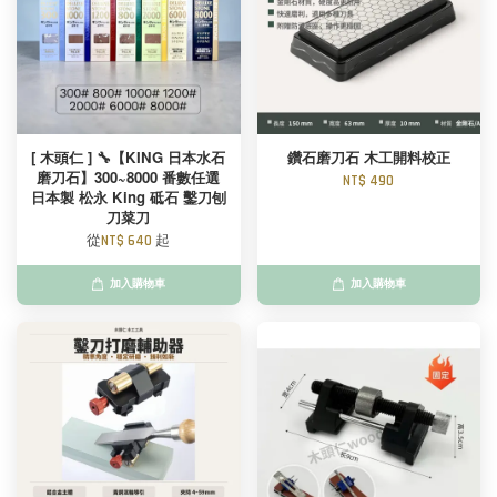
[ 木頭仁 ] 🔧【KING 日本水石
鑽石磨刀石 木工開料校正
磨刀石】300~8000 番數任選
NT$ 490
日本製 松永 King 砥石 鑿刀刨
刀菜刀
從
NT$ 640
起
加入購物車
加入購物車