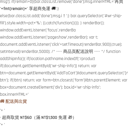
msg'); if(remain>0){bar.classList.remove('done');msg.innerHTML='再買
'+fmt(remain)+'
享超商免運 🚚';}
else{bar.classList.add('done');msg.i！';} bar.querySelector('#wr-ship-
fill').style.width=pct+'%'; }).catch(function(){}); } renderBar();
window.addEventListener('focus',renderBa
window.addEventListener('pageshow',renderBar); var t;
document.addEventListener('click'=setTimeout(renderBar,900)},true);
setInterval(renderBar,5000); /* ---- 商品頁配送說明 ---- */ function
addShipInfo(){ if(location.pathname.indexOf('/product
if(document.getElementById('wr-ship-info')) return; var
btn=document.getElementById('AddToCart')||document.querySelector('[
btn'); if(!btn) return; var form=btn.closest('form')||btn.parentElement; var
box=document.createElement('div'); box.id='wr-ship-info';
box.innerHTML='
🚚 配送與出貨
'+ '
• 超商取貨
NT$60
（滿
NT$1,500
免運 🎁）
'+ '