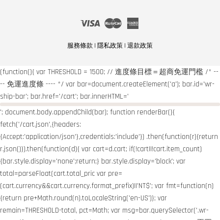
Visa
Master
American
Express
服務條款
|
隱私政策
|
退款政策
(function(){ var THRESHOLD = 1500; // 進度條目標＝超商免運門檻 /* --
-- 免運進度條 ---- */ var bar=document.createElement('a'); bar.id='wr-
ship-bar'; bar.href='/cart'; bar.innerHTML='
'; document.body.appendChild(bar); function renderBar(){
fetch('/cart.json',{headers:
{Accept:'application/json'},credentials:'include'}) .then(function(r){return
r.json()}).then(function(d){ var cart=d.cart; if(!cart||!cart.item_count)
{bar.style.display='none';return;} bar.style.display='block'; var
total=parseFloat(cart.total_pric var pre=
(cart.currency&&cart.currency.format_prefix)||'NT$'; var fmt=function(n)
{return pre+Math.round(n).toLocaleString('en-US')}; var
remain=THRESHOLD-total, pct=Math; var msg=bar.querySelector('.wr-