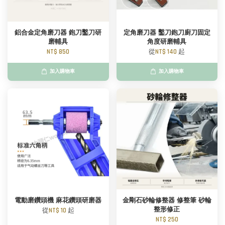
鋁合金定角磨刀器 鉋刀鑿刀研
定角磨刀器 鑿刀鉋刀廚刀固定
磨輔具
角度研磨輔具
NT$ 850
從
NT$ 140
起
加入購物車
加入購物車
電動磨鑽頭機 麻花鑽頭研磨器
金剛石砂輪修整器 修整筆 砂輪
整形修正
從
NT$ 10
起
NT$ 250