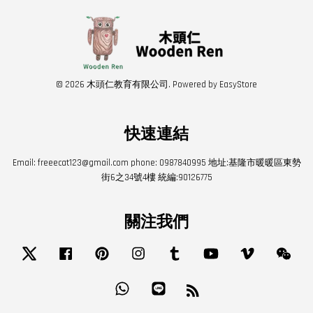
© 2026 木頭仁教育有限公司. Powered by
EasyStore
快速連結
Email: freeecat123@gmail.com phone: 0987840995 地址:基隆市暖暖區東勢
街6之34號4樓 統編:90126775
關注我們
Twitter
Facebook
Pinterest
Instagram
Tumblr
YouTube
Vimeo
Wech
Whatsapp
Line
RSS