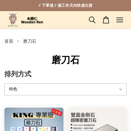
⚡ 下單後 2 個工作天內快速出貨
›
首頁
磨刀石
磨刀石
排列方式