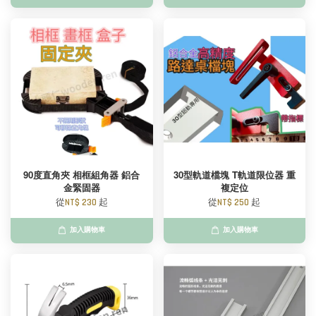
90度直角夾 相框組角器 鋁合
30型軌道檔塊 T軌道限位器 重
金緊固器
複定位
從
NT$ 230
起
從
NT$ 250
起
加入購物車
加入購物車