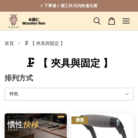
⚡ 下單後 2 個工作天內快速出貨
›
首頁
🗜️ 【 夾具與固定 】
🗜️ 【 夾具與固定 】
排列方式
優惠