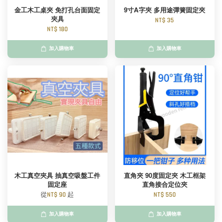
金工木工桌夾 免打孔台面固定
9寸A字夾 多用途彈簧固定夾
夾具
NT$ 35
NT$ 180
加入購物車
加入購物車
木工真空夾具 抽真空吸盤工件
直角夾 90度固定夾 木工框架
固定座
直角接合定位夾
從
NT$ 90
起
NT$ 550
加入購物車
加入購物車