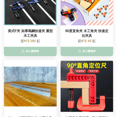
美式F夾 加厚瑪鋼快速夾 重型
90度直角夾 木工角夾 快速定
木工夾具
位夾具
從
NT$ 280
起
從
NT$ 40
起
加入購物車
加入購物車