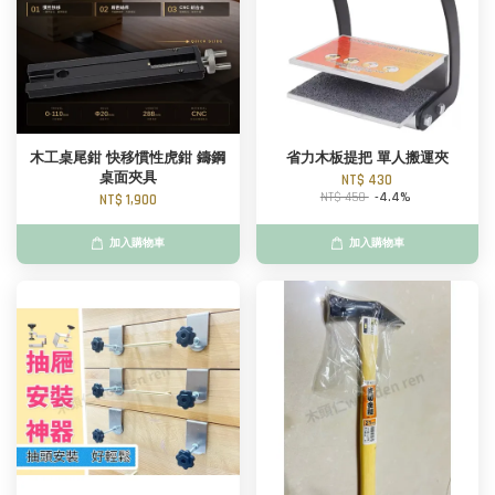
木工桌尾鉗 快移慣性虎鉗 鑄鋼
省力木板提把 單人搬運夾
桌面夾具
NT$ 430
NT$ 450
-4.4%
NT$ 1,900
加入購物車
加入購物車