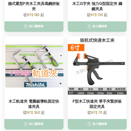
德式重型F夾木工夾具瑪鋼拼板
木工G字夾 強力G型固定夾 鑄
夾
鐵夾具
從
NT$ 180
起
從
NT$ 130
起
加入購物車
加入購物車
木工軌道夾 電圓鋸導軌固定快
F型木工快速夾 單手夾緊拼板
速夾具
固定夾具
從
NT$ 360
起
從
NT$ 70
起
加入購物車
加入購物車