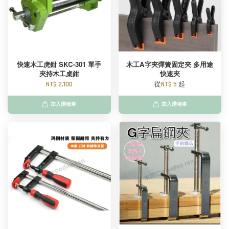
快速木工虎鉗 SKC-301 單手
木工A字夾彈簧固定夾 多用途
夾持木工桌鉗
快速夾
NT$ 2,100
從
NT$ 5
起
加入購物車
加入購物車