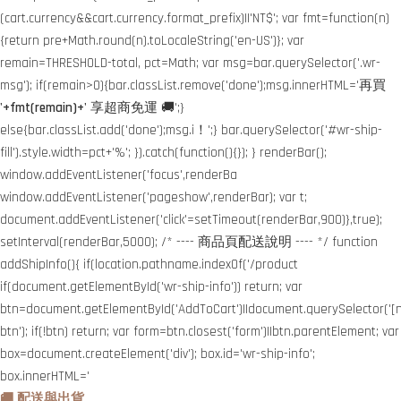
(cart.currency&&cart.currency.format_prefix)||'NT$'; var fmt=function(n)
{return pre+Math.round(n).toLocaleString('en-US')}; var
remain=THRESHOLD-total, pct=Math; var msg=bar.querySelector('.wr-
msg'); if(remain>0){bar.classList.remove('done');msg.innerHTML='再買
'+fmt(remain)+'
享超商免運 🚚';}
else{bar.classList.add('done');msg.i！';} bar.querySelector('#wr-ship-
fill').style.width=pct+'%'; }).catch(function(){}); } renderBar();
window.addEventListener('focus',renderBa
window.addEventListener('pageshow',renderBar); var t;
document.addEventListener('click'=setTimeout(renderBar,900)},true);
setInterval(renderBar,5000); /* ---- 商品頁配送說明 ---- */ function
addShipInfo(){ if(location.pathname.indexOf('/product
if(document.getElementById('wr-ship-info')) return; var
btn=document.getElementById('AddToCart')||document.querySelector('[
btn'); if(!btn) return; var form=btn.closest('form')||btn.parentElement; var
box=document.createElement('div'); box.id='wr-ship-info';
box.innerHTML='
🚚 配送與出貨