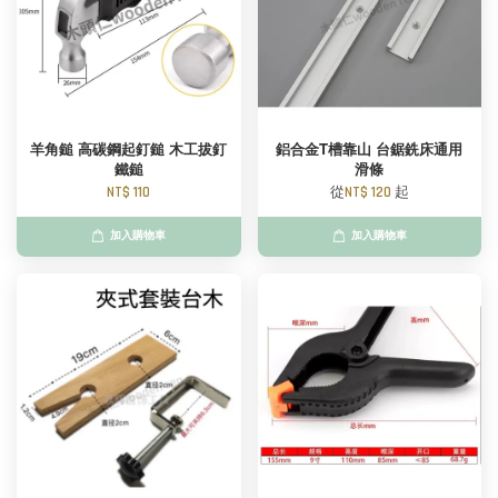
羊角鎚 高碳鋼起釘鎚 木工拔釘
鋁合金T槽靠山 台鋸銑床通用
鐵鎚
滑條
NT$ 110
從
NT$ 120
起
加入購物車
加入購物車