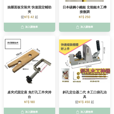
抽屜面板安裝夾 快速固定輔助
日本碳鋼小鐵鎚 玄能鎚木工榫
夾
接微調
從
NT$ 42
起
NT$ 250
加入購物車
加入購物車
桌夾式固定座 免打孔工件夾持
斜孔定位器二代 木工口袋孔治
台
具
NT$ 180
從
NT$ 450
起
加入購物車
加入購物車