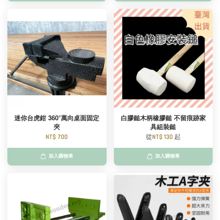
迷你台虎鉗 360°萬向桌面固定
白膠鎚木柄橡膠鎚 不留痕跡家
夾
具組裝鎚
NT$ 700
從
NT$ 130
起
加入購物車
加入購物車