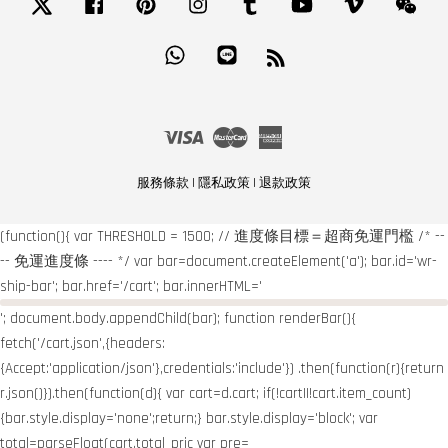
Twitter
Facebook
Pinterest
Instagram
Tumblr
YouTube
Vimeo
Wech
Whatsapp
Line
RSS
Visa
Master
American
Express
服務條款
|
隱私政策
|
退款政策
(function(){ var THRESHOLD = 1500; // 進度條目標＝超商免運門檻 /* --
-- 免運進度條 ---- */ var bar=document.createElement('a'); bar.id='wr-
ship-bar'; bar.href='/cart'; bar.innerHTML='
'; document.body.appendChild(bar); function renderBar(){
fetch('/cart.json',{headers:
{Accept:'application/json'},credentials:'include'}) .then(function(r){return
r.json()}).then(function(d){ var cart=d.cart; if(!cart||!cart.item_count)
{bar.style.display='none';return;} bar.style.display='block'; var
total=parseFloat(cart.total_pric var pre=