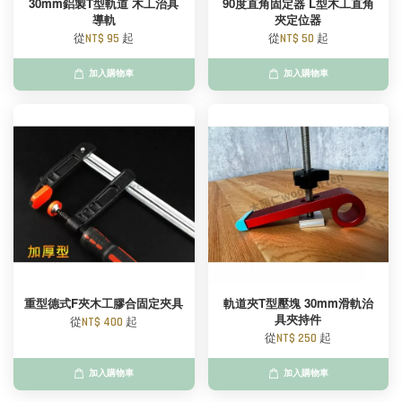
30mm鋁製T型軌道 木工治具
90度直角固定器 L型木工直角
導軌
夾定位器
從
NT$ 95
起
從
NT$ 50
起
加入購物車
加入購物車
重型德式F夾木工膠合固定夾具
軌道夾T型壓塊 30mm滑軌治
具夾持件
從
NT$ 400
起
從
NT$ 250
起
加入購物車
加入購物車