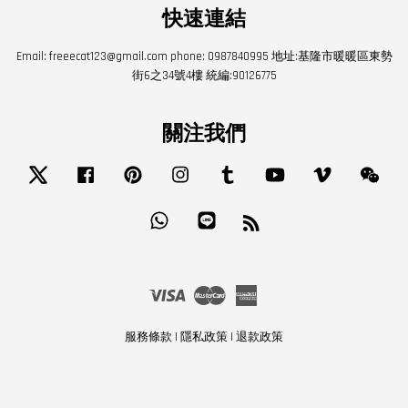
快速連結
Email: freeecat123@gmail.com phone: 0987840995 地址:基隆市暖暖區東勢
街6之34號4樓 統編:90126775
關注我們
Twitter
Facebook
Pinterest
Instagram
Tumblr
YouTube
Vimeo
Wech
Whatsapp
Line
RSS
Visa
Master
American
Express
服務條款
|
隱私政策
|
退款政策