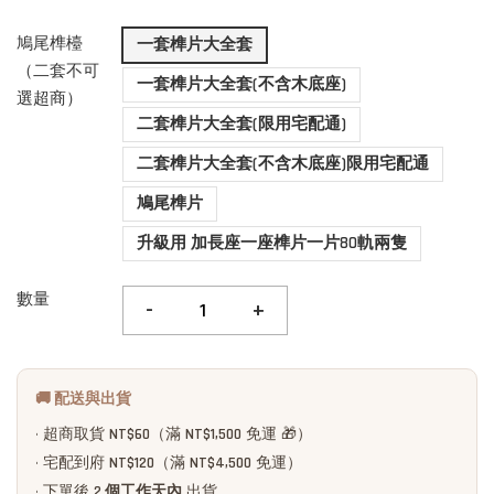
鳩尾榫檯
一套榫片大全套
（二套不可
一套榫片大全套(不含木底座)
選超商）
二套榫片大全套(限用宅配通)
二套榫片大全套(不含木底座)限用宅配通
鳩尾榫片
升級用 加長座一座榫片一片80軌兩隻
數量
-
+
🚚 配送與出貨
• 超商取貨
NT$60
（滿
NT$1,500
免運 🎁）
• 宅配到府
NT$120
（滿
NT$4,500
免運）
• 下單後
2 個工作天內
出貨