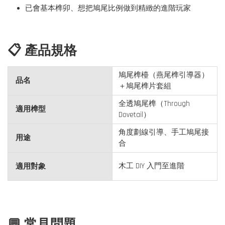
已會基本榫卯、想把鳩尾比例做到精緻的進階玩家
📋 產品規格
鳩尾榫檯（燕尾榫引導器）
品名
＋鳩尾榫片套組
全透鳩尾榫（Through
適用榫型
Dovetail）
角度劃線引導、手工鳩尾接
用途
合
木工 DIY 入門至進階
適用對象
💬 常見問題