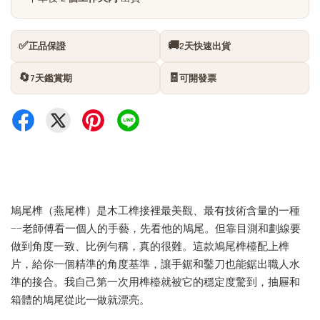
✅
🚚
正品保證
2天快速出貨
🔄
🧾
7天鑑賞期
可開發票
鳩尾榫（燕尾榫）是木工榫接裡最美觀、最有技術含量的一種
——老師傅看一個人的手藝，先看他的鳩尾。但靠目測和劃線要
做到角度一致、比例勻稱，真的很難。這款鳩尾榫檯配上榫
片，給你一個精準的角度基準，讓手鋸和鑿刀也能鋸出職人水
準的接合。我自己第一次用榫檯就被它的穩定度驚到，抽屜和
箱體的鳩尾從此一做就漂亮。