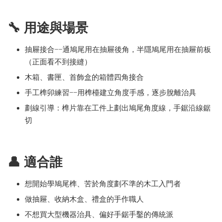
🔧 用途與場景
抽屜接合——通鳩尾用在抽屜後角，半隱鳩尾用在抽屜前板
（正面看不到接縫）
木箱、書匣、首飾盒的箱體四角接合
手工榫卯練習——用榫檯建立角度手感，逐步脫離治具
劃線引導：榫片靠在工件上劃出鳩尾角度線，手鋸沿線鋸
切
👤 適合誰
想開始學鳩尾榫、苦於角度劃不準的木工入門者
做抽屜、收納木盒、禮盒的手作職人
不想買大型機器治具、偏好手鋸手鑿的傳統派