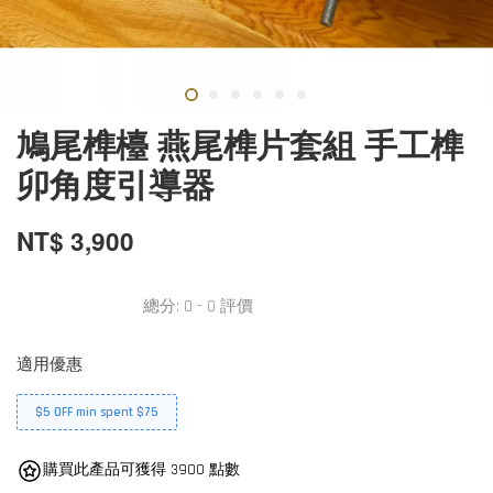
鳩尾榫檯 燕尾榫片套組 手工榫
卯角度引導器
NT$ 3,900
總分:
0
-
0
評價
適用優惠
$5 OFF min spent $75
購買此產品可獲得 3900 點數