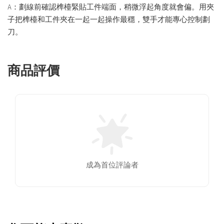
A：劃線前確認榫檯緊貼工件端面，稍微浮起角度就會偏。用夾
子把榫檯和工件夾在一起一起操作最穩，雙手才能專心控制劃
刀。
商品評價
成為首位評論者