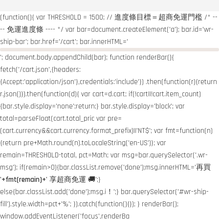
(function(){ var THRESHOLD = 1500; // 進度條目標＝超商免運門檻 /* --
-- 免運進度條 ---- */ var bar=document.createElement('a'); bar.id='wr-
ship-bar'; bar.href='/cart'; bar.innerHTML='
'; document.body.appendChild(bar); function renderBar(){
fetch('/cart.json',{headers:
{Accept:'application/json'},credentials:'include'}) .then(function(r){return
r.json()}).then(function(d){ var cart=d.cart; if(!cart||!cart.item_count)
{bar.style.display='none';return;} bar.style.display='block'; var
total=parseFloat(cart.total_pric var pre=
(cart.currency&&cart.currency.format_prefix)||'NT$'; var fmt=function(n)
{return pre+Math.round(n).toLocaleString('en-US')}; var
remain=THRESHOLD-total, pct=Math; var msg=bar.querySelector('.wr-
msg'); if(remain>0){bar.classList.remove('done');msg.innerHTML='再買
'+fmt(remain)+'
享超商免運 🚚';}
else{bar.classList.add('done');msg.i！';} bar.querySelector('#wr-ship-
fill').style.width=pct+'%'; }).catch(function(){}); } renderBar();
window.addEventListener('focus',renderBa