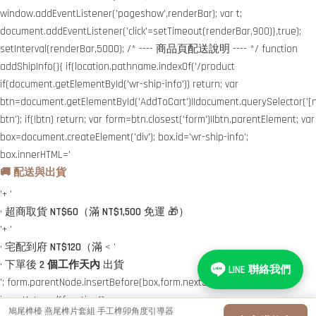
window.addEventListener('pageshow',renderBar); var t;
document.addEventListener('click'=setTimeout(renderBar,900)},true);
setInterval(renderBar,5000); /* ---- 商品頁配送說明 ---- */ function
addShipInfo(){ if(location.pathname.indexOf('/product
if(document.getElementById('wr-ship-info')) return; var
btn=document.getElementById('AddToCart')||document.querySelector('[
btn'); if(!btn) return; var form=btn.closest('form')||btn.parentElement; var
box=document.createElement('div'); box.id='wr-ship-info';
box.innerHTML='
🚚 配送與出貨
'+ '
• 超商取貨
NT$60
（滿
NT$1,500
免運 🎁）
'+ '
• 宅配到府
NT$120
（滿 < '
• 下單後
2 個工作天內
出貨
LINE 聨絡我們
'; form.parentNode.insertBefore(box,form.nextSibling); } var tries=0,
iv=setInterval(function()
鳩尾榫檯 燕尾榫片套組 手工榫卯角度引導器