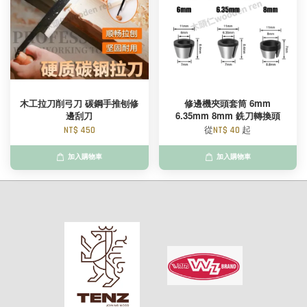
木工拉刀削弓刀 碳鋼手推刨修
修邊機夾頭套筒 6mm
邊刮刀
6.35mm 8mm 銑刀轉換頭
NT$ 450
從
NT$ 40
起
加入購物車
加入購物車