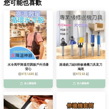
您可能也喜歡
水冷馬甲降溫空調服戶外消暑
路達銑刀組6柄修邊機刀具直刀
背心
鳩尾
從
NT$ 1,680
起
從
NT$ 68
起
加入購物車
加入購物車