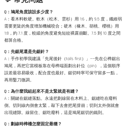
Q：鳩尾角度該設多少度？
A：看木料軟硬。軟木（松木、雲杉）用 1:6，約 9.5 度，纖維弱
需要更陡的角度增加機械咬合；硬木（橡木、胡桃、櫻桃）用
1:8，約 7.1 度，較緩的角度避免短紋裸露崩斷。7.5 到 10 度之間
都算合格。
Q：先鋸尾還是先鋸針？
A：手作初學我建議「先尾後針（tails first）」——先在公榫鋸出
鳩尾，再把它當模板靠在母榫端面劃出針位（pin），這個順序
誤差最容易吸收，配合度也最好。鋸切時寧可保守留多一點，
再用鑿刀微調。
Q：為什麼我組起來不是太緊就是有縫？
A：關鍵在鋸縫落點。永遠把劃線留在木料上、鋸縫吃在廢料
側。切到線內側會太緊，敲下去會把尾撐崩；切到太外側就會
出現縫隙。線留住、鋸吃廢料，這是鳩尾鋸切的鐵則。
Q：劃線時榫檯怎麼固定最穩？